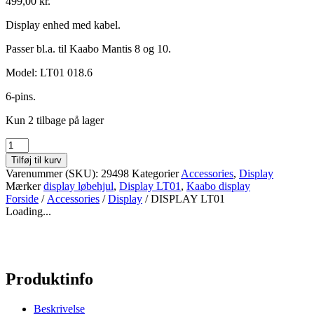
499,00
kr.
Display enhed med kabel.
Passer bl.a. til Kaabo Mantis 8 og 10.
Model: LT01 018.6
6-pins.
Kun 2 tilbage på lager
DISPLAY
LT01
Tilføj til kurv
antal
Varenummer (SKU):
29498
Kategorier
Accessories
,
Display
Mærker
display løbehjul
,
Display LT01
,
Kaabo display
Forside
/
Accessories
/
Display
/ DISPLAY LT01
Loading...
Produktinfo
Beskrivelse