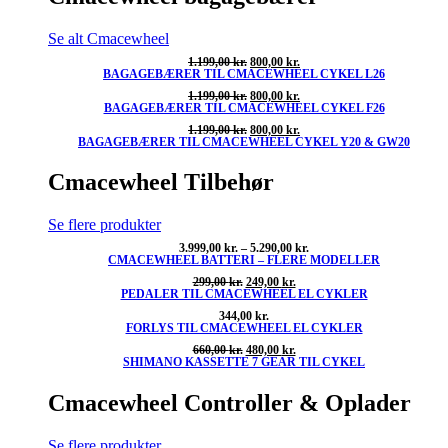
Se alt Cmacewheel
Den
Den
1.199,00
kr.
800,00
kr.
BAGAGEBÆRER TIL CMACEWHEEL CYKEL L26
oprindelige
aktuelle
pris
pris
Den
Den
1.199,00
kr.
800,00
kr.
var:
er:
BAGAGEBÆRER TIL CMACEWHEEL CYKEL F26
oprindelige
aktuelle
1.199,00 kr..
800,00 kr..
pris
pris
Den
Den
1.199,00
kr.
800,00
kr.
var:
er:
BAGAGEBÆRER TIL CMACEWHEEL CYKEL Y20 & GW20
oprindelige
aktuelle
1.199,00 kr..
800,00 kr..
pris
pris
var:
er:
Cmacewheel Tilbehør
1.199,00 kr..
800,00 kr..
Se flere produkter
Prisinterval:
3.999,00
kr.
–
5.290,00
kr.
CMACEWHEEL BATTERI – FLERE MODELLER
3.999,00 kr.
til
Den
Den
299,00
kr.
249,00
kr.
5.290,00 kr.
PEDALER TIL CMACEWHEEL EL CYKLER
oprindelige
aktuelle
pris
pris
344,00
kr.
var:
er:
FORLYS TIL CMACEWHEEL EL CYKLER
299,00 kr..
249,00 kr..
Den
Den
660,00
kr.
480,00
kr.
SHIMANO KASSETTE 7 GEAR TIL CYKEL
oprindelige
aktuelle
pris
pris
var:
er:
Cmacewheel Controller & Oplader
660,00 kr..
480,00 kr..
Se flere produkter