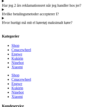
Har jeg 2 års reklamationsret når jeg handler hos jer?
Hvilke betalingsmetoder accepterer I?
Hvor hurtigt må mit el køretøj maksimalt køre?
Kategorier
Shop
Cmacewheel
Engwe
Kukirin
Ninebot
Xiaomi
Shop
Cmacewheel
Engwe
Kukirin
Ninebot
Xiaomi
Kundeservice