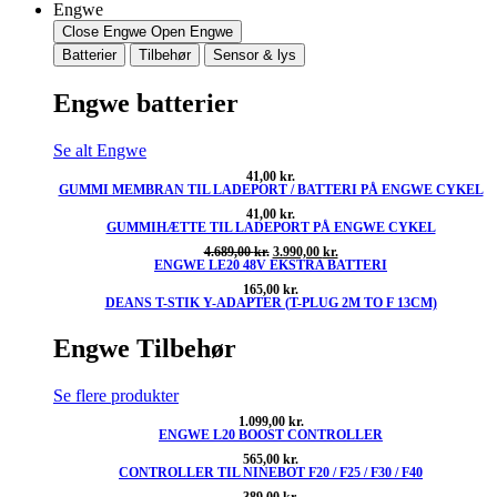
Engwe
Close Engwe
Open Engwe
Batterier
Tilbehør
Sensor & lys
Engwe batterier
Se alt Engwe
41,00
kr.
GUMMI MEMBRAN TIL LADEPORT / BATTERI PÅ ENGWE CYKEL
41,00
kr.
GUMMIHÆTTE TIL LADEPORT PÅ ENGWE CYKEL
Den
Den
4.689,00
kr.
3.990,00
kr.
ENGWE LE20 48V EKSTRA BATTERI
oprindelige
aktuelle
pris
pris
165,00
kr.
var:
er:
DEANS T-STIK Y-ADAPTER (T-PLUG 2M TO F 13CM)
4.689,00 kr..
3.990,00 kr..
Engwe Tilbehør
Se flere produkter
1.099,00
kr.
ENGWE L20 BOOST CONTROLLER
565,00
kr.
CONTROLLER TIL NINEBOT F20 / F25 / F30 / F40
389,00
kr.