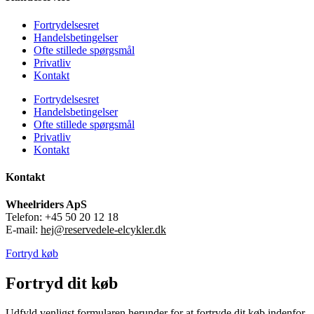
Fortrydelsesret
Handelsbetingelser
Ofte stillede spørgsmål
Privatliv
Kontakt
Fortrydelsesret
Handelsbetingelser
Ofte stillede spørgsmål
Privatliv
Kontakt
Kontakt
Wheelriders ApS
Telefon: +45 50 20 12 18
E-mail:
hej@reservedele-elcykler.dk
Fortryd køb
Fortryd dit køb
Udfyld venligst formularen herunder for at fortryde dit køb indenfor