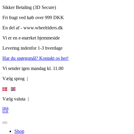
Videre
Sikker Betaling (3D Secure)
til
Fri fragt ved køb over 999 DKK
indhold
En del af - www.wheelriders.dk
Vi er en e-mærket hjemmeside
Levering indenfor 1-3 hverdage
Har du spørgsmål? Kontakt os her!
Vi sender igen mandag kl. 11.00
Vælg sprog |
Vælg valuta |
DKK
EUR
Shop