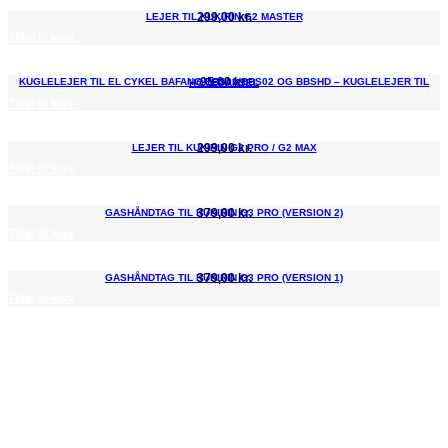
vælges
299,00
kr.
LEJER TIL KUKIRIN G2 MASTER
på
Tilføj til kurv
varesiden
95,00
kr.
KUGLELEJER TIL EL CYKEL BAFANG BBS01/BBS02 OG BBSHD – KUGLELEJER TIL HOVEDAKSEL
Tilføj til kurv
299,00
kr.
LEJER TIL KUKIRIN G2 PRO / G2 MAX
Tilføj til kurv
379,00
kr.
GASHÅNDTAG TIL KUKIRIN G3 PRO (VERSION 2)
Tilføj til kurv
379,00
kr.
GASHÅNDTAG TIL KUKIRIN G3 PRO (VERSION 1)
Tilføj til kurv