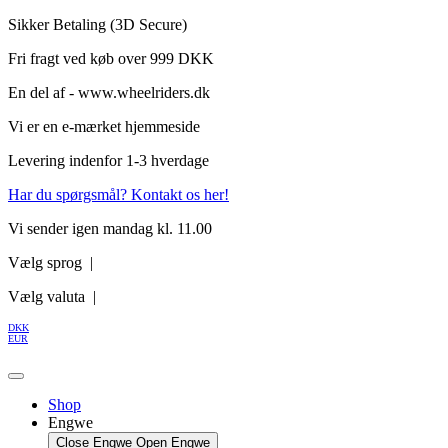
Videre
Sikker Betaling (3D Secure)
til
Fri fragt ved køb over 999 DKK
indhold
En del af - www.wheelriders.dk
Vi er en e-mærket hjemmeside
Levering indenfor 1-3 hverdage
Har du spørgsmål? Kontakt os her!
Vi sender igen mandag kl. 11.00
Vælg sprog |
Vælg valuta |
DKK
EUR
Shop
Engwe
Close Engwe
Open Engwe