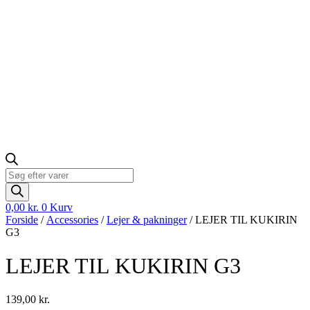
Products
search
0,00
kr.
0
Kurv
Forside
/
Accessories
/
Lejer & pakninger
/ LEJER TIL KUKIRIN
G3
LEJER TIL KUKIRIN G3
139,00
kr.