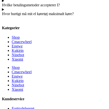
Hvilke betalingsmetoder accepterer I?
Hvor hurtigt må mit el køretøj maksimalt køre?
Kategorier
Shop
Cmacewheel
Engwe
Kukirin
Ninebot
Xiaomi
Shop
Cmacewheel
Engwe
Kukirin
Ninebot
Xiaomi
Kundeservice
Fortrydelsesret