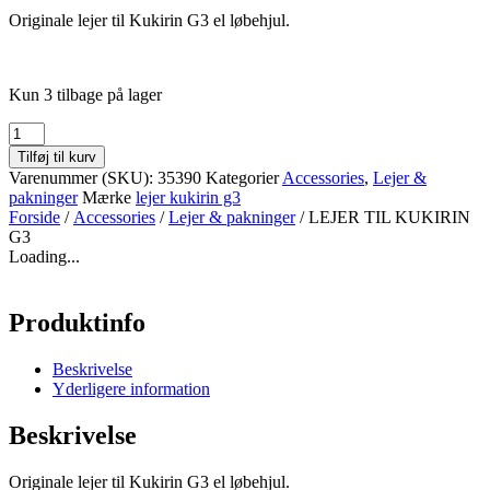
Originale lejer til Kukirin G3 el løbehjul.
Kun 3 tilbage på lager
LEJER
TIL
Tilføj til kurv
KUKIRIN
Varenummer (SKU):
35390
Kategorier
Accessories
,
Lejer &
G3
pakninger
Mærke
lejer kukirin g3
antal
Forside
/
Accessories
/
Lejer & pakninger
/ LEJER TIL KUKIRIN
G3
Loading...
Produktinfo
Beskrivelse
Yderligere information
Beskrivelse
Originale lejer til Kukirin G3 el løbehjul.