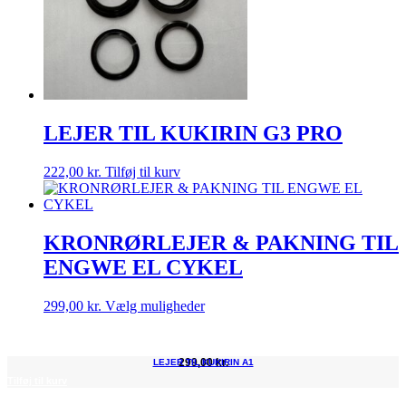
LEJER TIL KUKIRIN G3 PRO
222,00
kr.
Tilføj til kurv
KRONRØRLEJER & PAKNING TIL
ENGWE EL CYKEL
Dette
299,00
kr.
Vælg muligheder
vare
har
flere
299,00
kr.
LEJER TIL KUKIRIN A1
varianter.
Tilføj til kurv
Mulighederne
kan