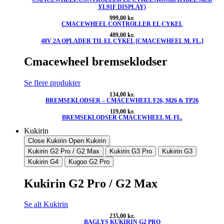
YL91F DISPLAY)
999,00
kr.
CMACEWHEEL CONTROLLER EL CYKEL
489,00
kr.
48V 2A OPLADER TIL EL CYKEL [CMACEWHEEL M. FL.]
Cmacewheel bremseklodser
Se flere produkter
134,00
kr.
BREMSEKLODSER – CMACEWHEEL F26, M26 & TP26
119,00
kr.
BREMSEKLODSER CMACEWHEEL M. FL.
Kukirin
Close Kukirin
Open Kukirin
Kukirin G2 Pro / G2 Max
Kukirin G3 Pro
Kukirin G3
Kukirin G4
Kugoo G2 Pro
Kukirin G2 Pro / G2 Max
Se alt Kukirin
235,00
kr.
BAGLYS KUKIRIN G2 PRO