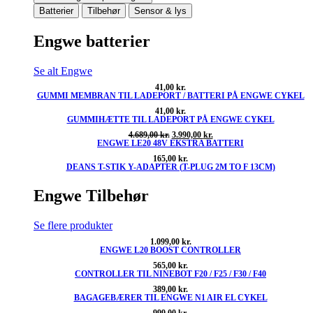
Batterier
Tilbehør
Sensor & lys
Engwe batterier
Se alt Engwe
41,00
kr.
GUMMI MEMBRAN TIL LADEPORT / BATTERI PÅ ENGWE CYKEL
41,00
kr.
GUMMIHÆTTE TIL LADEPORT PÅ ENGWE CYKEL
Den
Den
4.689,00
kr.
3.990,00
kr.
ENGWE LE20 48V EKSTRA BATTERI
oprindelige
aktuelle
pris
pris
165,00
kr.
var:
er:
DEANS T-STIK Y-ADAPTER (T-PLUG 2M TO F 13CM)
4.689,00 kr..
3.990,00 kr..
Engwe Tilbehør
Se flere produkter
1.099,00
kr.
ENGWE L20 BOOST CONTROLLER
565,00
kr.
CONTROLLER TIL NINEBOT F20 / F25 / F30 / F40
389,00
kr.
BAGAGEBÆRER TIL ENGWE N1 AIR EL CYKEL
999,00
kr.