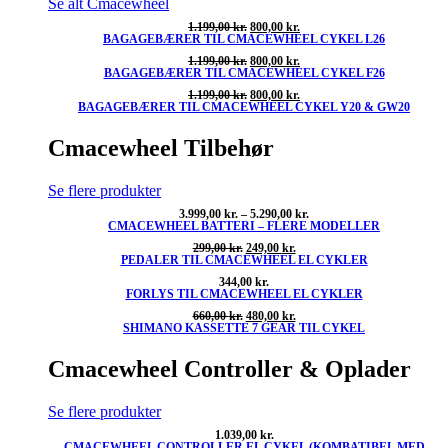
Se alt Cmacewheel
Den
Den
1.199,00
kr.
800,00
kr.
BAGAGEBÆRER TIL CMACEWHEEL CYKEL L26
oprindelige
aktuelle
pris
pris
Den
Den
1.199,00
kr.
800,00
kr.
var:
er:
BAGAGEBÆRER TIL CMACEWHEEL CYKEL F26
oprindelige
aktuelle
1.199,00 kr..
800,00 kr..
pris
pris
Den
Den
1.199,00
kr.
800,00
kr.
var:
er:
BAGAGEBÆRER TIL CMACEWHEEL CYKEL Y20 & GW20
oprindelige
aktuelle
1.199,00 kr..
800,00 kr..
pris
pris
var:
er:
Cmacewheel Tilbehør
1.199,00 kr..
800,00 kr..
Se flere produkter
Prisinterval:
3.999,00
kr.
–
5.290,00
kr.
CMACEWHEEL BATTERI – FLERE MODELLER
3.999,00 kr.
til
Den
Den
299,00
kr.
249,00
kr.
5.290,00 kr.
PEDALER TIL CMACEWHEEL EL CYKLER
oprindelige
aktuelle
pris
pris
344,00
kr.
var:
er:
FORLYS TIL CMACEWHEEL EL CYKLER
299,00 kr..
249,00 kr..
Den
Den
660,00
kr.
480,00
kr.
SHIMANO KASSETTE 7 GEAR TIL CYKEL
oprindelige
aktuelle
pris
pris
var:
er:
Cmacewheel Controller & Oplader
660,00 kr..
480,00 kr..
Se flere produkter
1.039,00
kr.
CMACEWHEEL CONTROLLER EL CYKEL (KOMBATIBEL MED