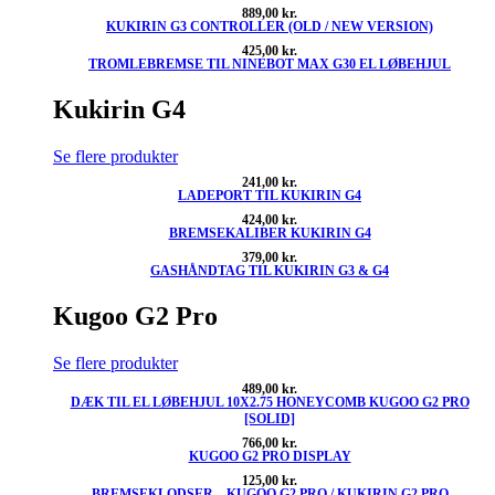
889,00
kr.
KUKIRIN G3 CONTROLLER (OLD / NEW VERSION)
425,00
kr.
TROMLEBREMSE TIL NINEBOT MAX G30 EL LØBEHJUL
Kukirin G4
Se flere produkter
241,00
kr.
LADEPORT TIL KUKIRIN G4
424,00
kr.
BREMSEKALIBER KUKIRIN G4
379,00
kr.
GASHÅNDTAG TIL KUKIRIN G3 & G4
Kugoo G2 Pro
Se flere produkter
489,00
kr.
DÆK TIL EL LØBEHJUL 10X2.75 HONEYCOMB KUGOO G2 PRO
[SOLID]
766,00
kr.
KUGOO G2 PRO DISPLAY
125,00
kr.
BREMSEKLODSER – KUGOO G2 PRO / KUKIRIN G2 PRO