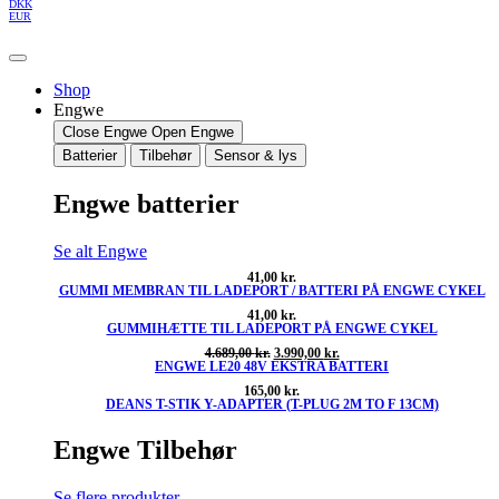
DKK
EUR
Shop
Engwe
Close Engwe
Open Engwe
Batterier
Tilbehør
Sensor & lys
Engwe batterier
Se alt Engwe
41,00
kr.
GUMMI MEMBRAN TIL LADEPORT / BATTERI PÅ ENGWE CYKEL
41,00
kr.
GUMMIHÆTTE TIL LADEPORT PÅ ENGWE CYKEL
Den
Den
4.689,00
kr.
3.990,00
kr.
ENGWE LE20 48V EKSTRA BATTERI
oprindelige
aktuelle
pris
pris
165,00
kr.
var:
er:
DEANS T-STIK Y-ADAPTER (T-PLUG 2M TO F 13CM)
4.689,00 kr..
3.990,00 kr..
Engwe Tilbehør
Se flere produkter