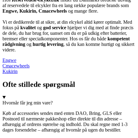
af reservedele til elcykler fra en lang række populære brands som
Engwe, Kukirin, Cmacewheels
og mange flere.
Vi er dedikerede til at sikre, at din elcykel altid kører optimalt. Med
fokus på
kvalitet
og
god service
hjælper vi dig med at finde præcis
de dele, du har brug for, uanset om du er på udkig efter batterier,
bremser eller specialkomponenter. Hos os får du både
kompetent
rådgivning
og
hurtig levering
, så du kan komme hurtigt og sikkert
videre.
Engwe
Cmacewheels
Kukirin
Ofte stillede spørgsmål
Hvornår får jeg min vare?
Køb af accessories sendes med enten DAO, Bring, GLS eller
Postnord til nærmeste pakkeshop eller direkte til din adresse –
afhængig af ordrens størrelse og indhold. Du skal regne med 1-3
dages forsendelse – afhængig af hvornår på ugen du bestiller.