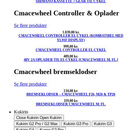
SHIMANO KASSETTE 7 GEAR TIL CYKEL
oprindelige
aktuelle
pris
pris
var:
er:
Cmacewheel Controller & Oplader
660,00 kr..
480,00 kr..
Se flere produkter
1.039,00
kr.
CMACEWHEEL CONTROLLER EL CYKEL (KOMBATIBEL MED
YL91F DISPLAY)
999,00
kr.
CMACEWHEEL CONTROLLER EL CYKEL
489,00
kr.
48V 2A OPLADER TIL EL CYKEL [CMACEWHEEL M. FL.]
Cmacewheel bremseklodser
Se flere produkter
134,00
kr.
BREMSEKLODSER – CMACEWHEEL F26, M26 & TP26
119,00
kr.
BREMSEKLODSER CMACEWHEEL M. FL.
Kukirin
Close Kukirin
Open Kukirin
Kukirin G2 Pro / G2 Max
Kukirin G3 Pro
Kukirin G3
Kukirin G4
Kugoo G2 Pro