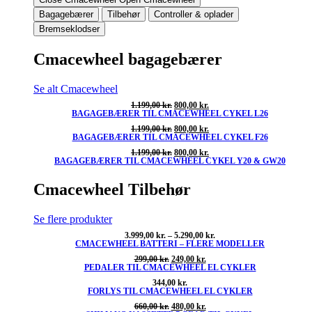
Bagagebærer
Tilbehør
Controller & oplader
Bremseklodser
Cmacewheel bagagebærer
Se alt Cmacewheel
Den
Den
1.199,00
kr.
800,00
kr.
BAGAGEBÆRER TIL CMACEWHEEL CYKEL L26
oprindelige
aktuelle
pris
pris
Den
Den
1.199,00
kr.
800,00
kr.
var:
er:
BAGAGEBÆRER TIL CMACEWHEEL CYKEL F26
oprindelige
aktuelle
1.199,00 kr..
800,00 kr..
pris
pris
Den
Den
1.199,00
kr.
800,00
kr.
var:
er:
BAGAGEBÆRER TIL CMACEWHEEL CYKEL Y20 & GW20
oprindelige
aktuelle
1.199,00 kr..
800,00 kr..
pris
pris
var:
er:
Cmacewheel Tilbehør
1.199,00 kr..
800,00 kr..
Se flere produkter
Prisinterval:
3.999,00
kr.
–
5.290,00
kr.
CMACEWHEEL BATTERI – FLERE MODELLER
3.999,00 kr.
til
Den
Den
299,00
kr.
249,00
kr.
5.290,00 kr.
PEDALER TIL CMACEWHEEL EL CYKLER
oprindelige
aktuelle
pris
pris
344,00
kr.
var:
er:
FORLYS TIL CMACEWHEEL EL CYKLER
299,00 kr..
249,00 kr..
Den
Den
660,00
kr.
480,00
kr.