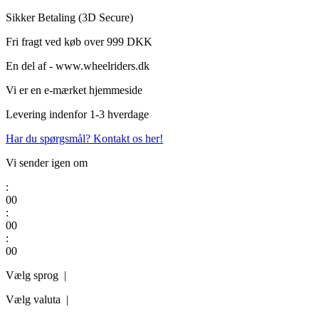
Videre
Sikker Betaling (3D Secure)
til
Fri fragt ved køb over 999 DKK
indhold
En del af - www.wheelriders.dk
Vi er en e-mærket hjemmeside
Levering indenfor 1-3 hverdage
Har du spørgsmål? Kontakt os her!
Vi sender igen om
:
0
0
:
0
0
:
0
0
Vælg sprog |
Vælg valuta |