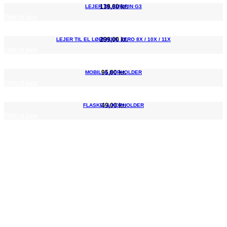
139,00
kr.
LEJER TIL KUKIRIN G3
Tilføj til kurv
299,00
kr.
LEJER TIL EL LØBEHJUL ZERO 8X / 10X / 11X
Tilføj til kurv
95,00
kr.
MOBIL- & KOPHOLDER
Tilføj til kurv
49,00
kr.
FLASKE- & KOPHOLDER
Tilføj til kurv