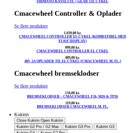
SHIMANO KASSETTE 7 GEAR TIL CYKEL
oprindelige
aktuelle
pris
pris
var:
er:
Cmacewheel Controller & Oplader
660,00 kr..
480,00 kr..
Se flere produkter
1.039,00
kr.
CMACEWHEEL CONTROLLER EL CYKEL (KOMBATIBEL MED
YL91F DISPLAY)
999,00
kr.
CMACEWHEEL CONTROLLER EL CYKEL
489,00
kr.
48V 2A OPLADER TIL EL CYKEL [CMACEWHEEL M. FL.]
Cmacewheel bremseklodser
Se flere produkter
134,00
kr.
BREMSEKLODSER – CMACEWHEEL F26, M26 & TP26
119,00
kr.
BREMSEKLODSER CMACEWHEEL M. FL.
Kukirin
Close Kukirin
Open Kukirin
Kukirin G2 Pro / G2 Max
Kukirin G3 Pro
Kukirin G3
Kukirin G4
Kugoo G2 Pro