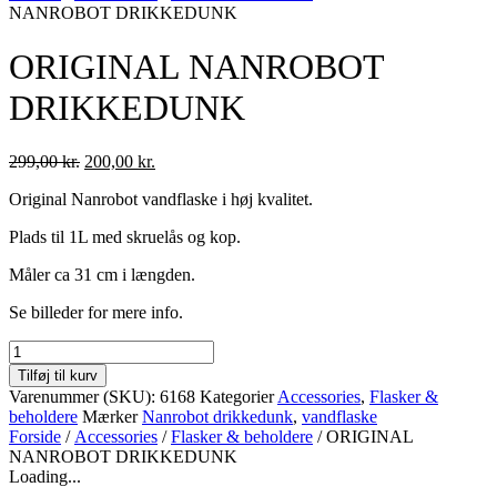
NANROBOT DRIKKEDUNK
ORIGINAL NANROBOT
DRIKKEDUNK
Den
Den
299,00
kr.
200,00
kr.
oprindelige
aktuelle
Original Nanrobot vandflaske i høj kvalitet.
pris
pris
var:
er:
Plads til 1L med skruelås og kop.
299,00 kr..
200,00 kr..
Måler ca 31 cm i længden.
Se billeder for mere info.
ORIGINAL
NANROBOT
Tilføj til kurv
DRIKKEDUNK
Varenummer (SKU):
6168
Kategorier
Accessories
,
Flasker &
antal
beholdere
Mærker
Nanrobot drikkedunk
,
vandflaske
Forside
/
Accessories
/
Flasker & beholdere
/ ORIGINAL
NANROBOT DRIKKEDUNK
Loading...