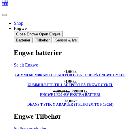
DKK
EUR
Shop
Engwe
Close Engwe
Open Engwe
Batterier
Tilbehør
Sensor & lys
Engwe batterier
Se alt Engwe
41,00
kr.
GUMMI MEMBRAN TIL LADEPORT / BATTERI PÅ ENGWE CYKEL
41,00
kr.
GUMMIHÆTTE TIL LADEPORT PÅ ENGWE CYKEL
Den
Den
4.689,00
kr.
3.990,00
kr.
ENGWE LE20 48V EKSTRA BATTERI
oprindelige
aktuelle
pris
pris
165,00
kr.
var:
er:
DEANS T-STIK Y-ADAPTER (T-PLUG 2M TO F 13CM)
4.689,00 kr..
3.990,00 kr..
Engwe Tilbehør
Se flere produkter