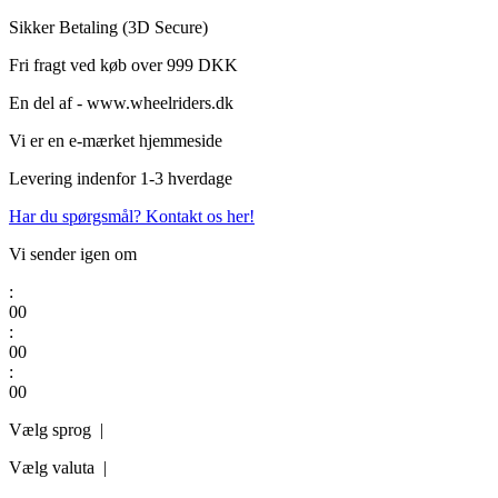
Videre
Sikker Betaling (3D Secure)
til
Fri fragt ved køb over 999 DKK
indhold
En del af - www.wheelriders.dk
Vi er en e-mærket hjemmeside
Levering indenfor 1-3 hverdage
Har du spørgsmål? Kontakt os her!
Vi sender igen om
:
0
0
:
0
0
:
0
0
Vælg sprog |
Vælg valuta |