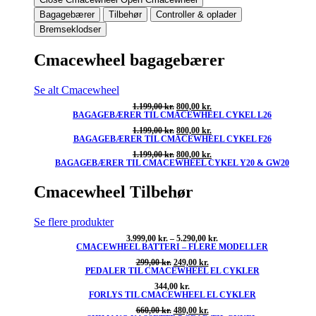
Bagagebærer
Tilbehør
Controller & oplader
Bremseklodser
Cmacewheel bagagebærer
Se alt Cmacewheel
Den
Den
1.199,00
kr.
800,00
kr.
BAGAGEBÆRER TIL CMACEWHEEL CYKEL L26
oprindelige
aktuelle
pris
pris
Den
Den
1.199,00
kr.
800,00
kr.
var:
er:
BAGAGEBÆRER TIL CMACEWHEEL CYKEL F26
oprindelige
aktuelle
1.199,00 kr..
800,00 kr..
pris
pris
Den
Den
1.199,00
kr.
800,00
kr.
var:
er:
BAGAGEBÆRER TIL CMACEWHEEL CYKEL Y20 & GW20
oprindelige
aktuelle
1.199,00 kr..
800,00 kr..
pris
pris
var:
er:
Cmacewheel Tilbehør
1.199,00 kr..
800,00 kr..
Se flere produkter
Prisinterval:
3.999,00
kr.
–
5.290,00
kr.
CMACEWHEEL BATTERI – FLERE MODELLER
3.999,00 kr.
til
Den
Den
299,00
kr.
249,00
kr.
5.290,00 kr.
PEDALER TIL CMACEWHEEL EL CYKLER
oprindelige
aktuelle
pris
pris
344,00
kr.
var:
er:
FORLYS TIL CMACEWHEEL EL CYKLER
299,00 kr..
249,00 kr..
Den
Den
660,00
kr.
480,00
kr.