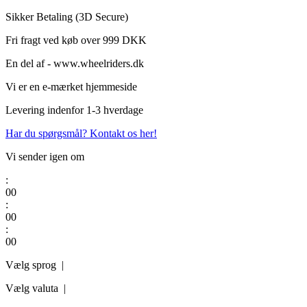
Videre
Sikker Betaling (3D Secure)
til
Fri fragt ved køb over 999 DKK
indhold
En del af - www.wheelriders.dk
Vi er en e-mærket hjemmeside
Levering indenfor 1-3 hverdage
Har du spørgsmål? Kontakt os her!
Vi sender igen om
:
0
0
:
0
0
:
0
0
Vælg sprog |
Vælg valuta |