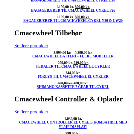
BAGAGEBÆRER TIL CMACEWHEEL CYKEL L26
oprindelige
aktuelle
pris
pris
Den
Den
1.199,00
kr.
800,00
kr.
var:
er:
BAGAGEBÆRER TIL CMACEWHEEL CYKEL F26
oprindelige
aktuelle
1.199,00 kr..
800,00 kr..
pris
pris
Den
Den
1.199,00
kr.
800,00
kr.
var:
er:
BAGAGEBÆRER TIL CMACEWHEEL CYKEL Y20 & GW20
oprindelige
aktuelle
1.199,00 kr..
800,00 kr..
pris
pris
var:
er:
Cmacewheel Tilbehør
1.199,00 kr..
800,00 kr..
Se flere produkter
Prisinterval:
3.999,00
kr.
–
5.290,00
kr.
CMACEWHEEL BATTERI – FLERE MODELLER
3.999,00 kr.
til
Den
Den
299,00
kr.
249,00
kr.
5.290,00 kr.
PEDALER TIL CMACEWHEEL EL CYKLER
oprindelige
aktuelle
pris
pris
344,00
kr.
var:
er:
FORLYS TIL CMACEWHEEL EL CYKLER
299,00 kr..
249,00 kr..
Den
Den
660,00
kr.
480,00
kr.
SHIMANO KASSETTE 7 GEAR TIL CYKEL
oprindelige
aktuelle
pris
pris
var:
er:
Cmacewheel Controller & Oplader
660,00 kr..
480,00 kr..
Se flere produkter
1.039,00
kr.
CMACEWHEEL CONTROLLER EL CYKEL (KOMBATIBEL MED
YL91F DISPLAY)
999,00
kr.