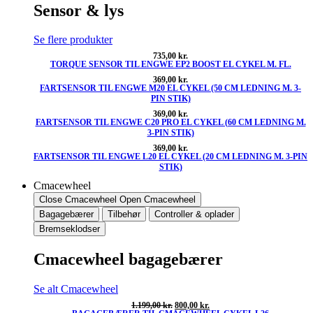
Sensor & lys
Se flere produkter
735,00
kr.
TORQUE SENSOR TIL ENGWE EP2 BOOST EL CYKEL M. FL.
369,00
kr.
FARTSENSOR TIL ENGWE M20 EL CYKEL (50 CM LEDNING M. 3-
PIN STIK)
369,00
kr.
FARTSENSOR TIL ENGWE C20 PRO EL CYKEL (60 CM LEDNING M.
3-PIN STIK)
369,00
kr.
FARTSENSOR TIL ENGWE L20 EL CYKEL (20 CM LEDNING M. 3-PIN
STIK)
Cmacewheel
Close Cmacewheel
Open Cmacewheel
Bagagebærer
Tilbehør
Controller & oplader
Bremseklodser
Cmacewheel bagagebærer
Se alt Cmacewheel
Den
Den
1.199,00
kr.
800,00
kr.