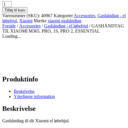
GASHÅNDTAG
TIL
Tilføj til kurv
XIAOMI
Varenummer (SKU):
40967
Kategorier
Accessories
,
Gashåndtag - el
M365,
løbehjul
,
Xiaomi
Mærke
xiaomi gashåndtag
PRO,
Forside
/
Accessories
/
Gashåndtag - el løbehjul
/ GASHÅNDTAG
1S,
TIL XIAOMI M365, PRO, 1S, PRO 2, ESSENTIAL
PRO
Loading...
2,
ESSENTIAL
antal
Produktinfo
Beskrivelse
Yderligere information
Beskrivelse
Gashåndtag til dit Xiaomi el løbehjul.