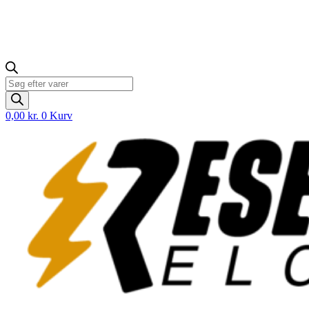
Products
search
0,00
kr.
0
Kurv