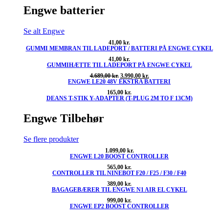
Engwe batterier
Se alt Engwe
41,00
kr.
GUMMI MEMBRAN TIL LADEPORT / BATTERI PÅ ENGWE CYKEL
41,00
kr.
GUMMIHÆTTE TIL LADEPORT PÅ ENGWE CYKEL
Den
Den
4.689,00
kr.
3.990,00
kr.
ENGWE LE20 48V EKSTRA BATTERI
oprindelige
aktuelle
pris
pris
165,00
kr.
var:
er:
DEANS T-STIK Y-ADAPTER (T-PLUG 2M TO F 13CM)
4.689,00 kr..
3.990,00 kr..
Engwe Tilbehør
Se flere produkter
1.099,00
kr.
ENGWE L20 BOOST CONTROLLER
565,00
kr.
CONTROLLER TIL NINEBOT F20 / F25 / F30 / F40
389,00
kr.
BAGAGEBÆRER TIL ENGWE N1 AIR EL CYKEL
999,00
kr.
ENGWE EP2 BOOST CONTROLLER