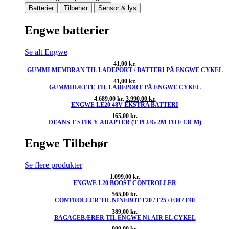
Batterier
Tilbehør
Sensor & lys
Engwe batterier
Se alt Engwe
41,00
kr.
GUMMI MEMBRAN TIL LADEPORT / BATTERI PÅ ENGWE CYKEL
41,00
kr.
GUMMIHÆTTE TIL LADEPORT PÅ ENGWE CYKEL
Den
Den
4.689,00
kr.
3.990,00
kr.
ENGWE LE20 48V EKSTRA BATTERI
oprindelige
aktuelle
pris
pris
165,00
kr.
var:
er:
DEANS T-STIK Y-ADAPTER (T-PLUG 2M TO F 13CM)
4.689,00 kr..
3.990,00 kr..
Engwe Tilbehør
Se flere produkter
1.099,00
kr.
ENGWE L20 BOOST CONTROLLER
565,00
kr.
CONTROLLER TIL NINEBOT F20 / F25 / F30 / F40
389,00
kr.
BAGAGEBÆRER TIL ENGWE N1 AIR EL CYKEL
999,00
kr.