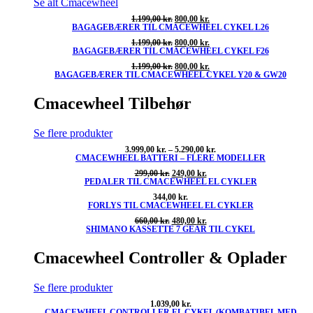
Se alt Cmacewheel
Den
Den
1.199,00
kr.
800,00
kr.
BAGAGEBÆRER TIL CMACEWHEEL CYKEL L26
oprindelige
aktuelle
pris
pris
Den
Den
1.199,00
kr.
800,00
kr.
var:
er:
BAGAGEBÆRER TIL CMACEWHEEL CYKEL F26
oprindelige
aktuelle
1.199,00 kr..
800,00 kr..
pris
pris
Den
Den
1.199,00
kr.
800,00
kr.
var:
er:
BAGAGEBÆRER TIL CMACEWHEEL CYKEL Y20 & GW20
oprindelige
aktuelle
1.199,00 kr..
800,00 kr..
pris
pris
var:
er:
Cmacewheel Tilbehør
1.199,00 kr..
800,00 kr..
Se flere produkter
Prisinterval:
3.999,00
kr.
–
5.290,00
kr.
CMACEWHEEL BATTERI – FLERE MODELLER
3.999,00 kr.
til
Den
Den
299,00
kr.
249,00
kr.
5.290,00 kr.
PEDALER TIL CMACEWHEEL EL CYKLER
oprindelige
aktuelle
pris
pris
344,00
kr.
var:
er:
FORLYS TIL CMACEWHEEL EL CYKLER
299,00 kr..
249,00 kr..
Den
Den
660,00
kr.
480,00
kr.
SHIMANO KASSETTE 7 GEAR TIL CYKEL
oprindelige
aktuelle
pris
pris
var:
er:
Cmacewheel Controller & Oplader
660,00 kr..
480,00 kr..
Se flere produkter
1.039,00
kr.
CMACEWHEEL CONTROLLER EL CYKEL (KOMBATIBEL MED