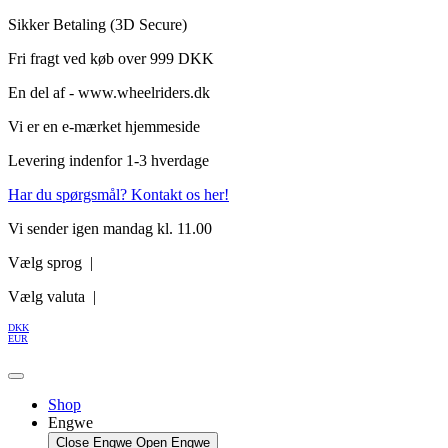
Videre
Sikker Betaling (3D Secure)
til
Fri fragt ved køb over 999 DKK
indhold
En del af - www.wheelriders.dk
Vi er en e-mærket hjemmeside
Levering indenfor 1-3 hverdage
Har du spørgsmål? Kontakt os her!
Vi sender igen mandag kl. 11.00
Vælg sprog |
Vælg valuta |
DKK
EUR
Shop
Engwe
Close Engwe
Open Engwe