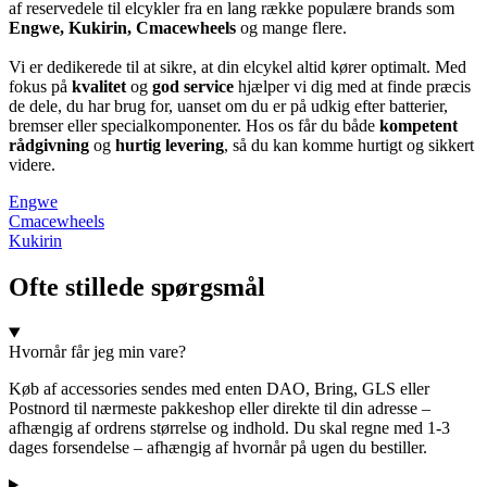
af reservedele til elcykler fra en lang række populære brands som
Engwe, Kukirin, Cmacewheels
og mange flere.
Vi er dedikerede til at sikre, at din elcykel altid kører optimalt. Med
fokus på
kvalitet
og
god service
hjælper vi dig med at finde præcis
de dele, du har brug for, uanset om du er på udkig efter batterier,
bremser eller specialkomponenter. Hos os får du både
kompetent
rådgivning
og
hurtig levering
, så du kan komme hurtigt og sikkert
videre.
Engwe
Cmacewheels
Kukirin
Ofte stillede spørgsmål
Hvornår får jeg min vare?
Køb af accessories sendes med enten DAO, Bring, GLS eller
Postnord til nærmeste pakkeshop eller direkte til din adresse –
afhængig af ordrens størrelse og indhold. Du skal regne med 1-3
dages forsendelse – afhængig af hvornår på ugen du bestiller.