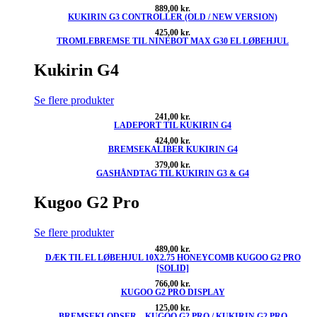
889,00
kr.
KUKIRIN G3 CONTROLLER (OLD / NEW VERSION)
425,00
kr.
TROMLEBREMSE TIL NINEBOT MAX G30 EL LØBEHJUL
Kukirin G4
Se flere produkter
241,00
kr.
LADEPORT TIL KUKIRIN G4
424,00
kr.
BREMSEKALIBER KUKIRIN G4
379,00
kr.
GASHÅNDTAG TIL KUKIRIN G3 & G4
Kugoo G2 Pro
Se flere produkter
489,00
kr.
DÆK TIL EL LØBEHJUL 10X2.75 HONEYCOMB KUGOO G2 PRO
[SOLID]
766,00
kr.
KUGOO G2 PRO DISPLAY
125,00
kr.
BREMSEKLODSER – KUGOO G2 PRO / KUKIRIN G2 PRO