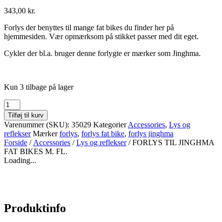
343,00
kr.
Forlys der benyttes til mange fat bikes du finder her på
hjemmesiden. Vær opmærksom på stikket passer med dit eget.
Cykler der bl.a. bruger denne forlygte er mærker som Jinghma.
Kun 3 tilbage på lager
FORLYS
TIL
Tilføj til kurv
JINGHMA
Varenummer (SKU):
35029
Kategorier
Accessories
,
Lys og
FAT
reflekser
Mærker
forlys
,
forlys fat bike
,
forlys jinghma
BIKES
Forside
/
Accessories
/
Lys og reflekser
/ FORLYS TIL JINGHMA
M.
FAT BIKES M. FL.
FL.
Loading...
antal
Produktinfo