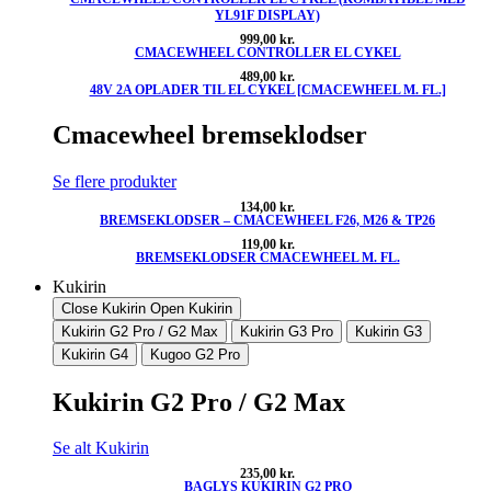
YL91F DISPLAY)
999,00
kr.
CMACEWHEEL CONTROLLER EL CYKEL
489,00
kr.
48V 2A OPLADER TIL EL CYKEL [CMACEWHEEL M. FL.]
Cmacewheel bremseklodser
Se flere produkter
134,00
kr.
BREMSEKLODSER – CMACEWHEEL F26, M26 & TP26
119,00
kr.
BREMSEKLODSER CMACEWHEEL M. FL.
Kukirin
Close Kukirin
Open Kukirin
Kukirin G2 Pro / G2 Max
Kukirin G3 Pro
Kukirin G3
Kukirin G4
Kugoo G2 Pro
Kukirin G2 Pro / G2 Max
Se alt Kukirin
235,00
kr.
BAGLYS KUKIRIN G2 PRO