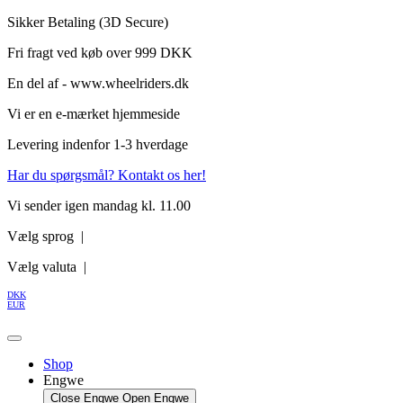
Videre
Sikker Betaling (3D Secure)
til
Fri fragt ved køb over 999 DKK
indhold
En del af - www.wheelriders.dk
Vi er en e-mærket hjemmeside
Levering indenfor 1-3 hverdage
Har du spørgsmål? Kontakt os her!
Vi sender igen mandag kl. 11.00
Vælg sprog |
Vælg valuta |
DKK
EUR
Shop
Engwe
Close Engwe
Open Engwe