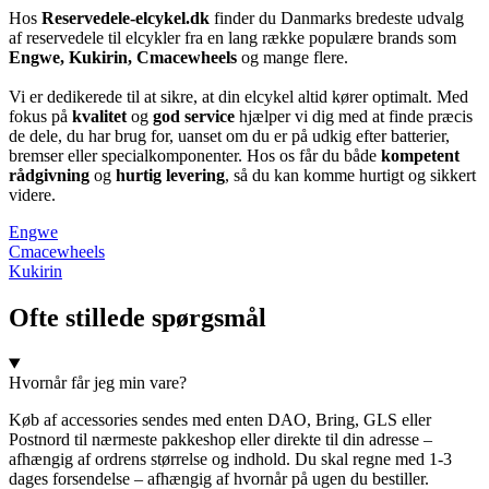
Hos
Reservedele-elcykel.dk
finder du Danmarks bredeste udvalg
af reservedele til elcykler fra en lang række populære brands som
Engwe, Kukirin, Cmacewheels
og mange flere.
Vi er dedikerede til at sikre, at din elcykel altid kører optimalt. Med
fokus på
kvalitet
og
god service
hjælper vi dig med at finde præcis
de dele, du har brug for, uanset om du er på udkig efter batterier,
bremser eller specialkomponenter. Hos os får du både
kompetent
rådgivning
og
hurtig levering
, så du kan komme hurtigt og sikkert
videre.
Engwe
Cmacewheels
Kukirin
Ofte stillede spørgsmål
Hvornår får jeg min vare?
Køb af accessories sendes med enten DAO, Bring, GLS eller
Postnord til nærmeste pakkeshop eller direkte til din adresse –
afhængig af ordrens størrelse og indhold. Du skal regne med 1-3
dages forsendelse – afhængig af hvornår på ugen du bestiller.