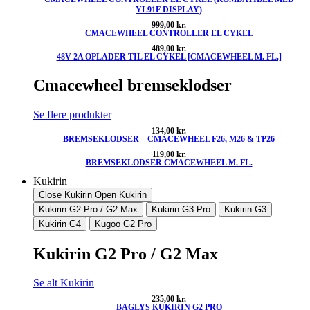
YL91F DISPLAY)
999,00
kr.
CMACEWHEEL CONTROLLER EL CYKEL
489,00
kr.
48V 2A OPLADER TIL EL CYKEL [CMACEWHEEL M. FL.]
Cmacewheel bremseklodser
Se flere produkter
134,00
kr.
BREMSEKLODSER – CMACEWHEEL F26, M26 & TP26
119,00
kr.
BREMSEKLODSER CMACEWHEEL M. FL.
Kukirin
Close Kukirin
Open Kukirin
Kukirin G2 Pro / G2 Max
Kukirin G3 Pro
Kukirin G3
Kukirin G4
Kugoo G2 Pro
Kukirin G2 Pro / G2 Max
Se alt Kukirin
235,00
kr.
BAGLYS KUKIRIN G2 PRO