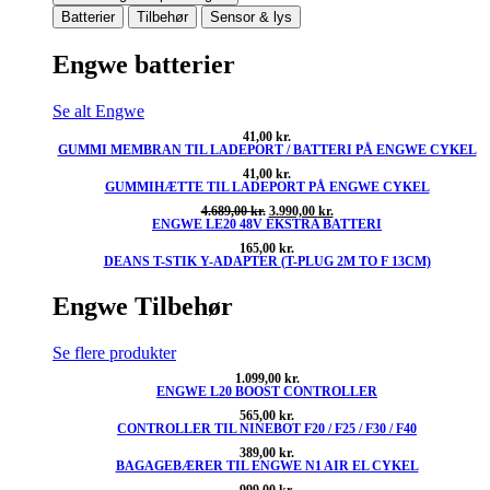
Batterier
Tilbehør
Sensor & lys
Engwe batterier
Se alt Engwe
41,00
kr.
GUMMI MEMBRAN TIL LADEPORT / BATTERI PÅ ENGWE CYKEL
41,00
kr.
GUMMIHÆTTE TIL LADEPORT PÅ ENGWE CYKEL
Den
Den
4.689,00
kr.
3.990,00
kr.
ENGWE LE20 48V EKSTRA BATTERI
oprindelige
aktuelle
pris
pris
165,00
kr.
var:
er:
DEANS T-STIK Y-ADAPTER (T-PLUG 2M TO F 13CM)
4.689,00 kr..
3.990,00 kr..
Engwe Tilbehør
Se flere produkter
1.099,00
kr.
ENGWE L20 BOOST CONTROLLER
565,00
kr.
CONTROLLER TIL NINEBOT F20 / F25 / F30 / F40
389,00
kr.
BAGAGEBÆRER TIL ENGWE N1 AIR EL CYKEL
999,00
kr.