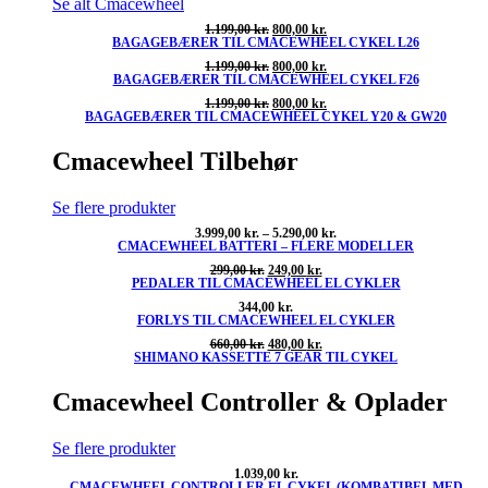
Se alt Cmacewheel
Den
Den
1.199,00
kr.
800,00
kr.
BAGAGEBÆRER TIL CMACEWHEEL CYKEL L26
oprindelige
aktuelle
pris
pris
Den
Den
1.199,00
kr.
800,00
kr.
var:
er:
BAGAGEBÆRER TIL CMACEWHEEL CYKEL F26
oprindelige
aktuelle
1.199,00 kr..
800,00 kr..
pris
pris
Den
Den
1.199,00
kr.
800,00
kr.
var:
er:
BAGAGEBÆRER TIL CMACEWHEEL CYKEL Y20 & GW20
oprindelige
aktuelle
1.199,00 kr..
800,00 kr..
pris
pris
var:
er:
Cmacewheel Tilbehør
1.199,00 kr..
800,00 kr..
Se flere produkter
Prisinterval:
3.999,00
kr.
–
5.290,00
kr.
CMACEWHEEL BATTERI – FLERE MODELLER
3.999,00 kr.
til
Den
Den
299,00
kr.
249,00
kr.
5.290,00 kr.
PEDALER TIL CMACEWHEEL EL CYKLER
oprindelige
aktuelle
pris
pris
344,00
kr.
var:
er:
FORLYS TIL CMACEWHEEL EL CYKLER
299,00 kr..
249,00 kr..
Den
Den
660,00
kr.
480,00
kr.
SHIMANO KASSETTE 7 GEAR TIL CYKEL
oprindelige
aktuelle
pris
pris
var:
er:
Cmacewheel Controller & Oplader
660,00 kr..
480,00 kr..
Se flere produkter
1.039,00
kr.
CMACEWHEEL CONTROLLER EL CYKEL (KOMBATIBEL MED