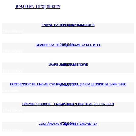
369,00
kr.
Tilføj til kurv
335,00
kr.
ENGWE BATTERI UDLEDNINGSSTIK
Tilføj til kurv
189,00
kr.
GEARBESKYTTER TIL ENGWE CYKEL M. FL
Tilføj til kurv
849,00
kr.
10ÅRS JUBILÆUM ENGWE
Tilføj til kurv
369,00
kr.
FARTSENSOR TIL ENGWE C20 PRO EL CYKEL (60 CM LEDNING M. 3-PIN STIK)
Læs mere
145,00
kr.
BREMSEKLODSER – ENGWE S6 EL LØBEHJUL & EL CYKLER
Tilføj til kurv
479,00
kr.
GASHÅNDTAG FULL-TWIST ENGWE T14
Tilføj til kurv