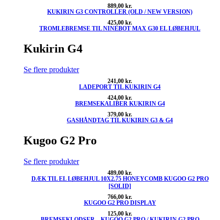
889,00
kr.
KUKIRIN G3 CONTROLLER (OLD / NEW VERSION)
425,00
kr.
TROMLEBREMSE TIL NINEBOT MAX G30 EL LØBEHJUL
Kukirin G4
Se flere produkter
241,00
kr.
LADEPORT TIL KUKIRIN G4
424,00
kr.
BREMSEKALIBER KUKIRIN G4
379,00
kr.
GASHÅNDTAG TIL KUKIRIN G3 & G4
Kugoo G2 Pro
Se flere produkter
489,00
kr.
DÆK TIL EL LØBEHJUL 10X2.75 HONEYCOMB KUGOO G2 PRO
[SOLID]
766,00
kr.
KUGOO G2 PRO DISPLAY
125,00
kr.
BREMSEKLODSER – KUGOO G2 PRO / KUKIRIN G2 PRO