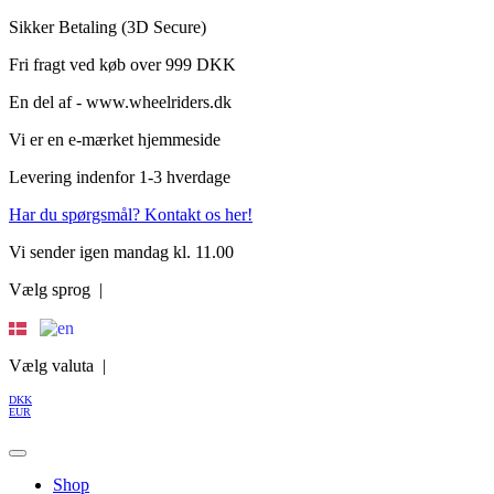
Videre
Sikker Betaling (3D Secure)
til
Fri fragt ved køb over 999 DKK
indhold
En del af - www.wheelriders.dk
Vi er en e-mærket hjemmeside
Levering indenfor 1-3 hverdage
Har du spørgsmål? Kontakt os her!
Vi sender igen mandag kl. 11.00
Vælg sprog |
Vælg valuta |
DKK
EUR
Shop