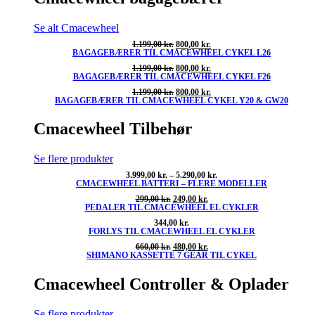
Se alt Cmacewheel
Den
Den
1.199,00
kr.
800,00
kr.
BAGAGEBÆRER TIL CMACEWHEEL CYKEL L26
oprindelige
aktuelle
pris
pris
Den
Den
1.199,00
kr.
800,00
kr.
var:
er:
BAGAGEBÆRER TIL CMACEWHEEL CYKEL F26
oprindelige
aktuelle
1.199,00 kr..
800,00 kr..
pris
pris
Den
Den
1.199,00
kr.
800,00
kr.
var:
er:
BAGAGEBÆRER TIL CMACEWHEEL CYKEL Y20 & GW20
oprindelige
aktuelle
1.199,00 kr..
800,00 kr..
pris
pris
var:
er:
Cmacewheel Tilbehør
1.199,00 kr..
800,00 kr..
Se flere produkter
Prisinterval:
3.999,00
kr.
–
5.290,00
kr.
CMACEWHEEL BATTERI – FLERE MODELLER
3.999,00 kr.
til
Den
Den
299,00
kr.
249,00
kr.
5.290,00 kr.
PEDALER TIL CMACEWHEEL EL CYKLER
oprindelige
aktuelle
pris
pris
344,00
kr.
var:
er:
FORLYS TIL CMACEWHEEL EL CYKLER
299,00 kr..
249,00 kr..
Den
Den
660,00
kr.
480,00
kr.
SHIMANO KASSETTE 7 GEAR TIL CYKEL
oprindelige
aktuelle
pris
pris
var:
er:
Cmacewheel Controller & Oplader
660,00 kr..
480,00 kr..
Se flere produkter