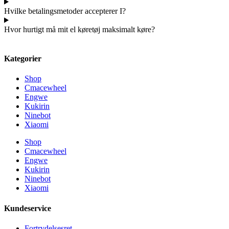
Hvilke betalingsmetoder accepterer I?
Hvor hurtigt må mit el køretøj maksimalt køre?
Kategorier
Shop
Cmacewheel
Engwe
Kukirin
Ninebot
Xiaomi
Shop
Cmacewheel
Engwe
Kukirin
Ninebot
Xiaomi
Kundeservice
Fortrydelsesret