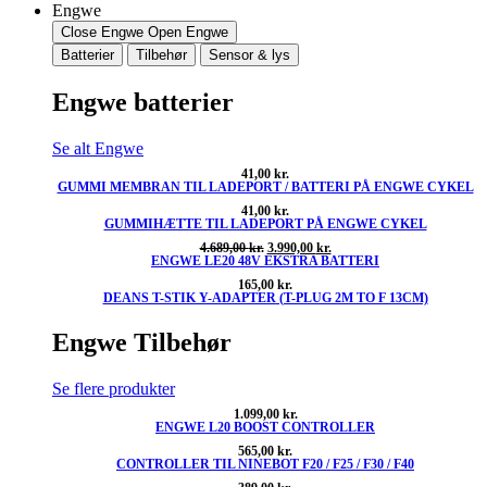
Engwe
Close Engwe
Open Engwe
Batterier
Tilbehør
Sensor & lys
Engwe batterier
Se alt Engwe
41,00
kr.
GUMMI MEMBRAN TIL LADEPORT / BATTERI PÅ ENGWE CYKEL
41,00
kr.
GUMMIHÆTTE TIL LADEPORT PÅ ENGWE CYKEL
Den
Den
4.689,00
kr.
3.990,00
kr.
ENGWE LE20 48V EKSTRA BATTERI
oprindelige
aktuelle
pris
pris
165,00
kr.
var:
er:
DEANS T-STIK Y-ADAPTER (T-PLUG 2M TO F 13CM)
4.689,00 kr..
3.990,00 kr..
Engwe Tilbehør
Se flere produkter
1.099,00
kr.
ENGWE L20 BOOST CONTROLLER
565,00
kr.
CONTROLLER TIL NINEBOT F20 / F25 / F30 / F40