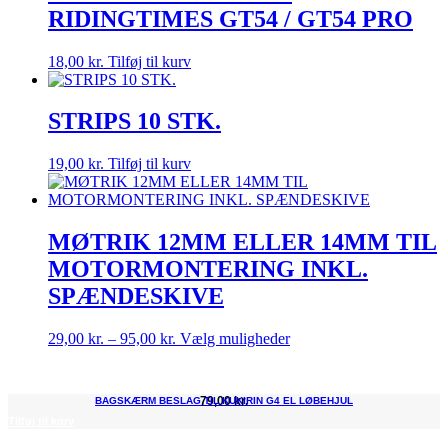
RIDINGTIMES GT54 / GT54 PRO
18,00
kr.
Tilføj til kurv
STRIPS 10 STK.
19,00
kr.
Tilføj til kurv
MØTRIK 12MM ELLER 14MM TIL
MOTORMONTERING INKL.
SPÆNDESKIVE
Prisinterval:
Dette
29,00
kr.
–
95,00
kr.
Vælg muligheder
29,00 kr.
vare
til
har
95,00 kr.
flere
79,00
kr.
BAGSKÆRM BESLAG TIL KUKIRIN G4 EL LØBEHJUL
varianter.
Tilføj til kurv
Mulighederne
kan