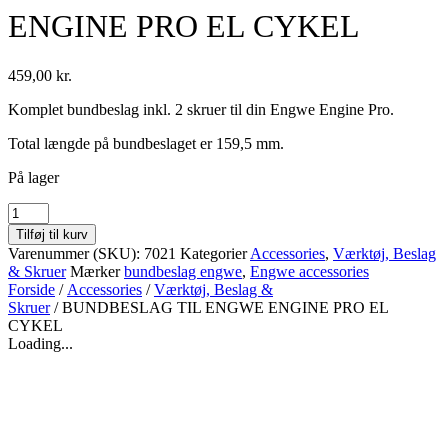
ENGINE PRO EL CYKEL
459,00
kr.
Komplet bundbeslag inkl. 2 skruer til din Engwe Engine Pro.
Total længde på bundbeslaget er 159,5 mm.
På lager
BUNDBESLAG
TIL
Tilføj til kurv
ENGWE
Varenummer (SKU):
7021
Kategorier
Accessories
,
Værktøj, Beslag
ENGINE
& Skruer
Mærker
bundbeslag engwe
,
Engwe accessories
PRO
Forside
/
Accessories
/
Værktøj, Beslag &
EL
Skruer
/ BUNDBESLAG TIL ENGWE ENGINE PRO EL
CYKEL
CYKEL
antal
Loading...