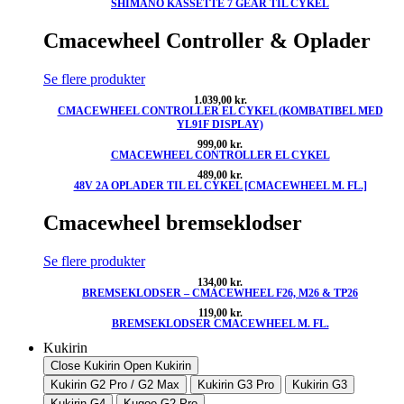
SHIMANO KASSETTE 7 GEAR TIL CYKEL
oprindelige
aktuelle
pris
pris
var:
er:
Cmacewheel Controller & Oplader
660,00 kr..
480,00 kr..
Se flere produkter
1.039,00
kr.
CMACEWHEEL CONTROLLER EL CYKEL (KOMBATIBEL MED
YL91F DISPLAY)
999,00
kr.
CMACEWHEEL CONTROLLER EL CYKEL
489,00
kr.
48V 2A OPLADER TIL EL CYKEL [CMACEWHEEL M. FL.]
Cmacewheel bremseklodser
Se flere produkter
134,00
kr.
BREMSEKLODSER – CMACEWHEEL F26, M26 & TP26
119,00
kr.
BREMSEKLODSER CMACEWHEEL M. FL.
Kukirin
Close Kukirin
Open Kukirin
Kukirin G2 Pro / G2 Max
Kukirin G3 Pro
Kukirin G3
Kukirin G4
Kugoo G2 Pro