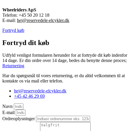
Wheelriders ApS
Telefon: +45 50 20 12 18
E-mail:
hej@reservedele-elcykler.dk
Fortryd køb
Fortryd dit køb
Udfyld venligst formularen herunder for at fortryde dit køb indenfor
14 dage. Er din ordre over 14 dage, bedes du benytte denne proces;
Returnering
Har du spørgsmål til vores returnering, er du altid velkommen til at
kontakte os via mail eller telefon.
hej@reservedele-elcykler.dk
+45 42 46 29 69
Navn
E-mail
Ordreoplysninger