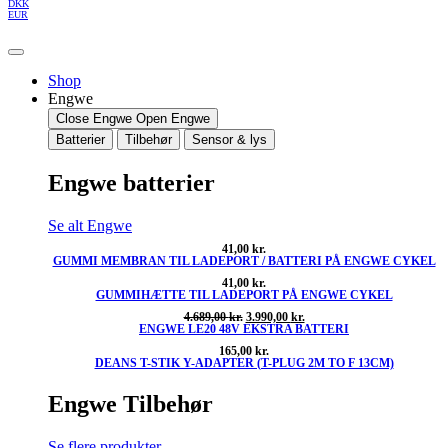
DKK
EUR
Shop
Engwe
Close Engwe
Open Engwe
Batterier
Tilbehør
Sensor & lys
Engwe batterier
Se alt Engwe
41,00
kr.
GUMMI MEMBRAN TIL LADEPORT / BATTERI PÅ ENGWE CYKEL
41,00
kr.
GUMMIHÆTTE TIL LADEPORT PÅ ENGWE CYKEL
Den
Den
4.689,00
kr.
3.990,00
kr.
ENGWE LE20 48V EKSTRA BATTERI
oprindelige
aktuelle
pris
pris
165,00
kr.
var:
er:
DEANS T-STIK Y-ADAPTER (T-PLUG 2M TO F 13CM)
4.689,00 kr..
3.990,00 kr..
Engwe Tilbehør
Se flere produkter