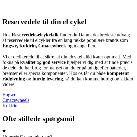
Reservedele til din el cykel
Hos
Reservedele-elcykel.dk
finder du Danmarks bredeste udvalg
af reservedele til elcykler fra en lang række populære brands som
Engwe, Kukirin, Cmacewheels
og mange flere.
Vi er dedikerede til at sikre, at din elcykel altid kører optimalt. Med
fokus på
kvalitet
og
god service
hjælper vi dig med at finde præcis
de dele, du har brug for, uanset om du er på udkig efter batterier,
bremser eller specialkomponenter. Hos os får du både
kompetent
rådgivning
og
hurtig levering
, så du kan komme hurtigt og sikkert
videre.
Engwe
Cmacewheels
Kukirin
Ofte stillede spørgsmål
Hvornår får jeg min vare?