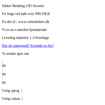
Videre
Sikker Betaling (3D Secure)
til
Fri fragt ved køb over 999 DKK
indhold
En del af - www.wheelriders.dk
Vi er en e-mærket hjemmeside
Levering indenfor 1-3 hverdage
Har du spørgsmål? Kontakt os her!
Vi sender igen om
:
0
0
:
0
0
:
0
0
Vælg sprog |
Vælg valuta |