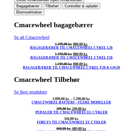
Bagagebærer
Tilbehør
Controller & oplader
Bremseklodser
Cmacewheel bagagebærer
Se alt Cmacewheel
Den
Den
1.199,00
kr.
800,00
kr.
BAGAGEBÆRER TIL CMACEWHEEL CYKEL L26
oprindelige
aktuelle
pris
pris
Den
Den
1.199,00
kr.
800,00
kr.
var:
er:
BAGAGEBÆRER TIL CMACEWHEEL CYKEL F26
oprindelige
aktuelle
1.199,00 kr..
800,00 kr..
pris
pris
Den
Den
1.199,00
kr.
800,00
kr.
var:
er:
BAGAGEBÆRER TIL CMACEWHEEL CYKEL Y20 & GW20
oprindelige
aktuelle
1.199,00 kr..
800,00 kr..
pris
pris
var:
er:
Cmacewheel Tilbehør
1.199,00 kr..
800,00 kr..
Se flere produkter
Prisinterval:
3.999,00
kr.
–
5.290,00
kr.
CMACEWHEEL BATTERI – FLERE MODELLER
3.999,00 kr.
til
Den
Den
299,00
kr.
249,00
kr.
5.290,00 kr.
PEDALER TIL CMACEWHEEL EL CYKLER
oprindelige
aktuelle
pris
pris
344,00
kr.
var:
er:
FORLYS TIL CMACEWHEEL EL CYKLER
299,00 kr..
249,00 kr..
Den
Den
660,00
kr.
480,00
kr.