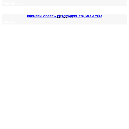
Tilføj til kurv
134,00
kr.
BREMSEKLODSER – CMACEWHEEL F26, M26 & TP26
Tilføj til kurv