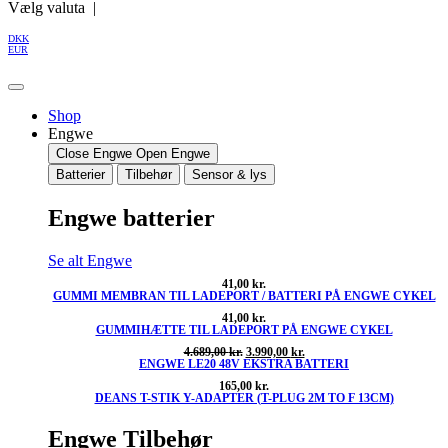
Vælg valuta |
DKK
EUR
Shop
Engwe
Close Engwe
Open Engwe
Batterier
Tilbehør
Sensor & lys
Engwe batterier
Se alt Engwe
41,00
kr.
GUMMI MEMBRAN TIL LADEPORT / BATTERI PÅ ENGWE CYKEL
41,00
kr.
GUMMIHÆTTE TIL LADEPORT PÅ ENGWE CYKEL
Den
Den
4.689,00
kr.
3.990,00
kr.
ENGWE LE20 48V EKSTRA BATTERI
oprindelige
aktuelle
pris
pris
165,00
kr.
var:
er:
DEANS T-STIK Y-ADAPTER (T-PLUG 2M TO F 13CM)
4.689,00 kr..
3.990,00 kr..
Engwe Tilbehør