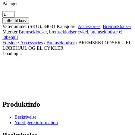
På lager
BREMSEKLODSER
-
Tilføj til kurv
EL
Varenummer (SKU):
34031
Kategorier
Accessories
,
Bremseklodser
LØBEHJUL
Mærker
Bremseklodser
,
bremseklodser cykel
,
bremseklodser el
OG
løbehjul
EL
Forside
/
Accessories
/
Bremseklodser
/ BREMSEKLODSER – EL
CYKLER
LØBEHJUL OG EL CYKLER
antal
Loading...
Produktinfo
Beskrivelse
Yderligere information