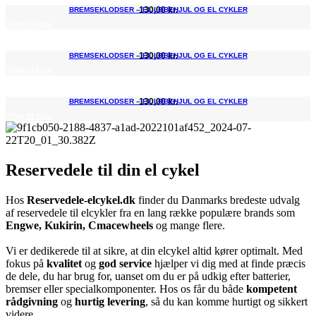
130,00
kr.
BREMSEKLODSER – EL LØBEHJUL OG EL CYKLER
Tilføj til kurv
130,00
kr.
BREMSEKLODSER – EL LØBEHJUL OG EL CYKLER
Tilføj til kurv
130,00
kr.
BREMSEKLODSER – EL LØBEHJUL OG EL CYKLER
Tilføj til kurv
Reservedele til din el cykel
Hos
Reservedele-elcykel.dk
finder du Danmarks bredeste udvalg
af reservedele til elcykler fra en lang række populære brands som
Engwe, Kukirin, Cmacewheels
og mange flere.
Vi er dedikerede til at sikre, at din elcykel altid kører optimalt. Med
fokus på
kvalitet
og
god service
hjælper vi dig med at finde præcis
de dele, du har brug for, uanset om du er på udkig efter batterier,
bremser eller specialkomponenter. Hos os får du både
kompetent
rådgivning
og
hurtig levering
, så du kan komme hurtigt og sikkert
videre.