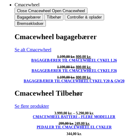
Cmacewheel
Close Cmacewheel
Open Cmacewheel
Bagagebærer
Tilbehør
Controller & oplader
Bremseklodser
Cmacewheel bagagebærer
Se alt Cmacewheel
Den
Den
1.199,00
kr.
800,00
kr.
BAGAGEBÆRER TIL CMACEWHEEL CYKEL L26
oprindelige
aktuelle
pris
pris
Den
Den
1.199,00
kr.
800,00
kr.
var:
er:
BAGAGEBÆRER TIL CMACEWHEEL CYKEL F26
oprindelige
aktuelle
1.199,00 kr..
800,00 kr..
pris
pris
Den
Den
1.199,00
kr.
800,00
kr.
var:
er:
BAGAGEBÆRER TIL CMACEWHEEL CYKEL Y20 & GW20
oprindelige
aktuelle
1.199,00 kr..
800,00 kr..
pris
pris
var:
er:
Cmacewheel Tilbehør
1.199,00 kr..
800,00 kr..
Se flere produkter
Prisinterval:
3.999,00
kr.
–
5.290,00
kr.
CMACEWHEEL BATTERI – FLERE MODELLER
3.999,00 kr.
til
Den
Den
299,00
kr.
249,00
kr.
5.290,00 kr.
PEDALER TIL CMACEWHEEL EL CYKLER
oprindelige
aktuelle
pris
pris
344,00
kr.