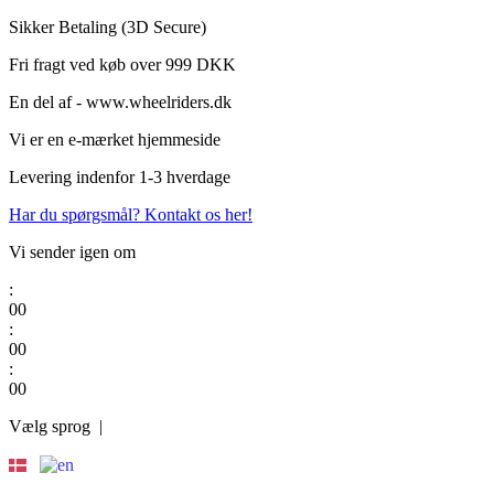
Videre
Sikker Betaling (3D Secure)
til
Fri fragt ved køb over 999 DKK
indhold
En del af - www.wheelriders.dk
Vi er en e-mærket hjemmeside
Levering indenfor 1-3 hverdage
Har du spørgsmål? Kontakt os her!
Vi sender igen om
:
0
0
:
0
0
:
0
0
Vælg sprog |