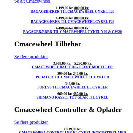
Se alt Cmacewheel
Den
Den
1.199,00
kr.
800,00
kr.
BAGAGEBÆRER TIL CMACEWHEEL CYKEL L26
oprindelige
aktuelle
pris
pris
Den
Den
1.199,00
kr.
800,00
kr.
var:
er:
BAGAGEBÆRER TIL CMACEWHEEL CYKEL F26
oprindelige
aktuelle
1.199,00 kr..
800,00 kr..
pris
pris
Den
Den
1.199,00
kr.
800,00
kr.
var:
er:
BAGAGEBÆRER TIL CMACEWHEEL CYKEL Y20 & GW20
oprindelige
aktuelle
1.199,00 kr..
800,00 kr..
pris
pris
var:
er:
Cmacewheel Tilbehør
1.199,00 kr..
800,00 kr..
Se flere produkter
Prisinterval:
3.999,00
kr.
–
5.290,00
kr.
CMACEWHEEL BATTERI – FLERE MODELLER
3.999,00 kr.
til
Den
Den
299,00
kr.
249,00
kr.
5.290,00 kr.
PEDALER TIL CMACEWHEEL EL CYKLER
oprindelige
aktuelle
pris
pris
344,00
kr.
var:
er:
FORLYS TIL CMACEWHEEL EL CYKLER
299,00 kr..
249,00 kr..
Den
Den
660,00
kr.
480,00
kr.
SHIMANO KASSETTE 7 GEAR TIL CYKEL
oprindelige
aktuelle
pris
pris
var:
er:
Cmacewheel Controller & Oplader
660,00 kr..
480,00 kr..
Se flere produkter
1.039,00
kr.
CMACEWHEEL CONTROLLER EL CYKEL (KOMBATIBEL MED