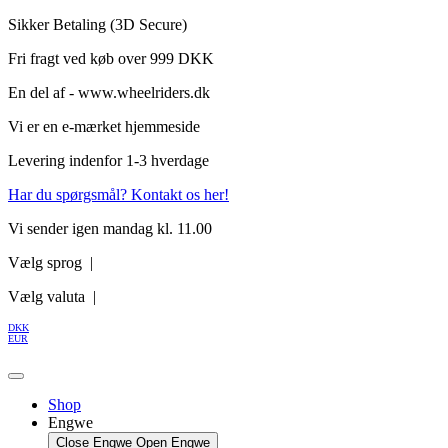
Videre
Sikker Betaling (3D Secure)
til
Fri fragt ved køb over 999 DKK
indhold
En del af - www.wheelriders.dk
Vi er en e-mærket hjemmeside
Levering indenfor 1-3 hverdage
Har du spørgsmål? Kontakt os her!
Vi sender igen mandag kl. 11.00
Vælg sprog |
Vælg valuta |
DKK
EUR
Shop
Engwe
Close Engwe
Open Engwe