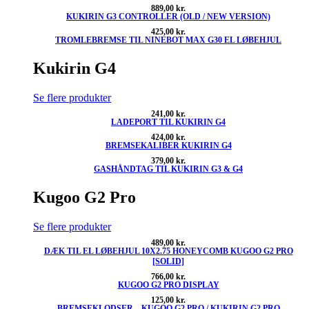
889,00
kr.
KUKIRIN G3 CONTROLLER (OLD / NEW VERSION)
425,00
kr.
TROMLEBREMSE TIL NINEBOT MAX G30 EL LØBEHJUL
Kukirin G4
Se flere produkter
241,00
kr.
LADEPORT TIL KUKIRIN G4
424,00
kr.
BREMSEKALIBER KUKIRIN G4
379,00
kr.
GASHÅNDTAG TIL KUKIRIN G3 & G4
Kugoo G2 Pro
Se flere produkter
489,00
kr.
DÆK TIL EL LØBEHJUL 10X2.75 HONEYCOMB KUGOO G2 PRO
[SOLID]
766,00
kr.
KUGOO G2 PRO DISPLAY
125,00
kr.
BREMSEKLODSER – KUGOO G2 PRO / KUKIRIN G2 PRO