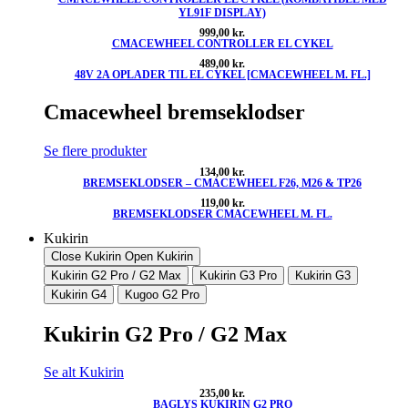
YL91F DISPLAY)
999,00
kr.
CMACEWHEEL CONTROLLER EL CYKEL
489,00
kr.
48V 2A OPLADER TIL EL CYKEL [CMACEWHEEL M. FL.]
Cmacewheel bremseklodser
Se flere produkter
134,00
kr.
BREMSEKLODSER – CMACEWHEEL F26, M26 & TP26
119,00
kr.
BREMSEKLODSER CMACEWHEEL M. FL.
Kukirin
Close Kukirin
Open Kukirin
Kukirin G2 Pro / G2 Max
Kukirin G3 Pro
Kukirin G3
Kukirin G4
Kugoo G2 Pro
Kukirin G2 Pro / G2 Max
Se alt Kukirin
235,00
kr.
BAGLYS KUKIRIN G2 PRO