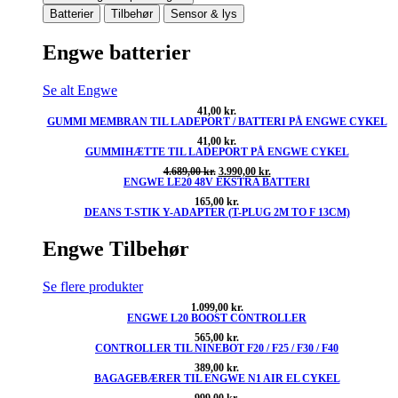
Batterier
Tilbehør
Sensor & lys
Engwe batterier
Se alt Engwe
41,00
kr.
GUMMI MEMBRAN TIL LADEPORT / BATTERI PÅ ENGWE CYKEL
41,00
kr.
GUMMIHÆTTE TIL LADEPORT PÅ ENGWE CYKEL
Den
Den
4.689,00
kr.
3.990,00
kr.
ENGWE LE20 48V EKSTRA BATTERI
oprindelige
aktuelle
pris
pris
165,00
kr.
var:
er:
DEANS T-STIK Y-ADAPTER (T-PLUG 2M TO F 13CM)
4.689,00 kr..
3.990,00 kr..
Engwe Tilbehør
Se flere produkter
1.099,00
kr.
ENGWE L20 BOOST CONTROLLER
565,00
kr.
CONTROLLER TIL NINEBOT F20 / F25 / F30 / F40
389,00
kr.
BAGAGEBÆRER TIL ENGWE N1 AIR EL CYKEL
999,00
kr.