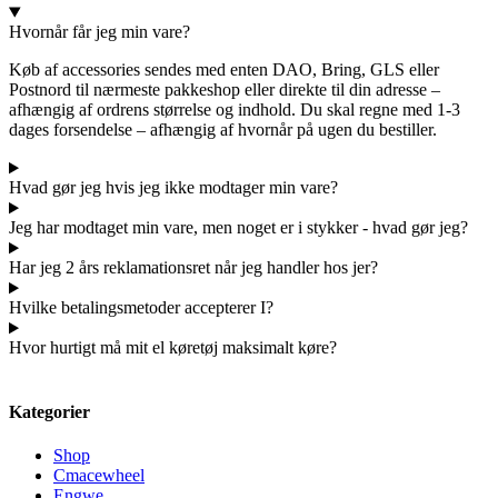
Hvornår får jeg min vare?
Køb af accessories sendes med enten DAO, Bring, GLS eller
Postnord til nærmeste pakkeshop eller direkte til din adresse –
afhængig af ordrens størrelse og indhold. Du skal regne med 1-3
dages forsendelse – afhængig af hvornår på ugen du bestiller.
Hvad gør jeg hvis jeg ikke modtager min vare?
Jeg har modtaget min vare, men noget er i stykker - hvad gør jeg?
Har jeg 2 års reklamationsret når jeg handler hos jer?
Hvilke betalingsmetoder accepterer I?
Hvor hurtigt må mit el køretøj maksimalt køre?
Kategorier
Shop
Cmacewheel
Engwe