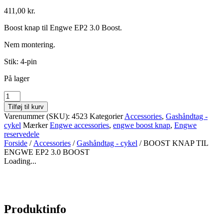
411,00
kr.
Boost knap til Engwe EP2 3.0 Boost.
Nem montering.
Stik: 4-pin
På lager
BOOST
KNAP
Tilføj til kurv
TIL
Varenummer (SKU):
4523
Kategorier
Accessories
,
Gashåndtag -
ENGWE
cykel
Mærker
Engwe accessories
,
engwe boost knap
,
Engwe
EP2
reservedele
3.0
Forside
/
Accessories
/
Gashåndtag - cykel
/ BOOST KNAP TIL
BOOST
ENGWE EP2 3.0 BOOST
antal
Loading...
Produktinfo